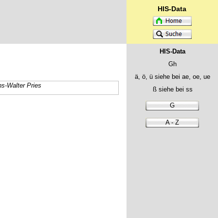
HIS-Data
HIS-Data
Gh
ä, ö, ü siehe bei ae, oe, ue
s-Walter Pries
ß siehe bei ss
G
A - Z