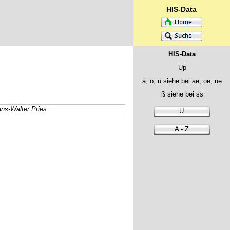
HIS-Data
HIS-Data
Up
ä, ö, ü siehe bei ae, oe, ue
ß siehe bei ss
ns-Walter Pries
U
A - Z