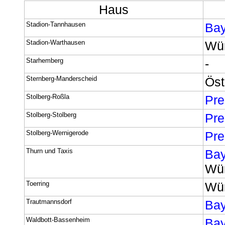
Haus
Stadion-Tannhausen
Bay
Stadion-Warthausen
Wür
Starhemberg
-
Sternberg-Manderscheid
Öst
Stolberg-Roßla
Pr
Stolberg-Stolberg
Pr
Stolberg-Wernigerode
Pr
Thurn und Taxis
Bay
Wür
Toerring
Wür
Trautmannsdorf
Bay
Waldbott-Bassenheim
Bay