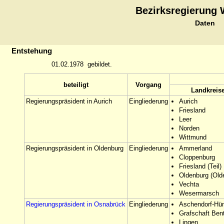
Bezirksregierung
Daten
Entstehung
01.02.1978
gebildet.
beteiligt
Vorgang
Landkreis
Regierungspräsident in Aurich
Eingliederung
Aurich
Friesland
Leer
Norden
Wittmund
Regierungspräsident in Oldenburg
Eingliederung
Ammerland
Cloppenburg
Friesland (Teil)
Oldenburg (Old
Vechta
Wesermarsch
Regierungspräsident in Osnabrück
Eingliederung
Aschendorf-Hü
Grafschaft Ben
Lingen