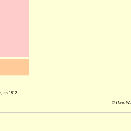
e, en 1812
©
Hans-Wal