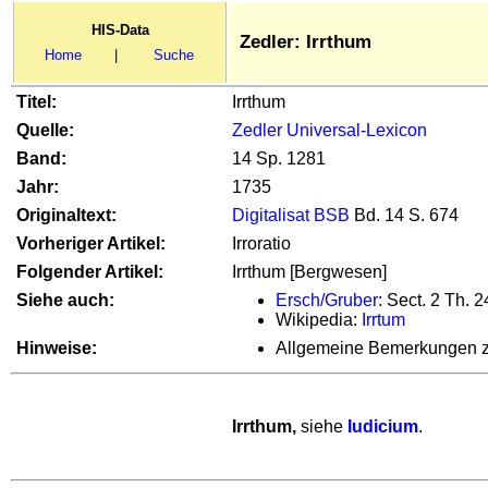
HIS-Data
Zedler: Irrthum
Home
|
Suche
Titel:
Irrthum
Quelle:
Zedler Universal-Lexicon
Band:
14 Sp. 1281
Jahr:
1735
Originaltext:
Digitalisat BSB
Bd. 14 S. 674
Vorheriger Artikel:
Irroratio
Folgender Artikel:
Irrthum [Bergwesen]
Siehe auch:
Ersch/Gruber
: Sect. 2 Th. 
Wikipedia:
Irrtum
Hinweise:
Allgemeine Bemerkungen zu
Irrthum,
siehe
Iudicium
.