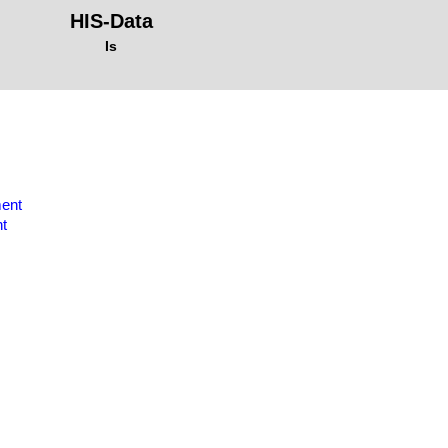
HIS-Data
Is
ent
nt