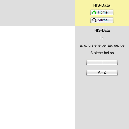
HIS-Data
HIS-Data
Is
ä, ö, ü siehe bei ae, oe, ue
ß siehe bei ss
I
A - Z