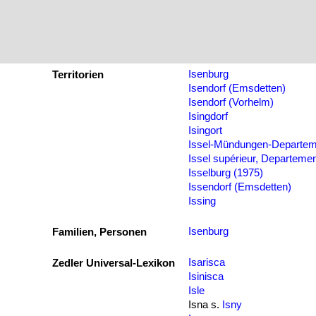
Isenburg
Territorien
Isendorf (Emsdetten)
Isendorf (Vorhelm)
Isingdorf
Isingort
Issel-Mündungen-Departem
Issel supérieur, Departeme
Isselburg (1975)
Issendorf (Emsdetten)
Issing
Isenburg
Familien, Personen
Isarisca
Zedler Universal-Lexikon
Isinisca
Isle
Isna s.
Isny