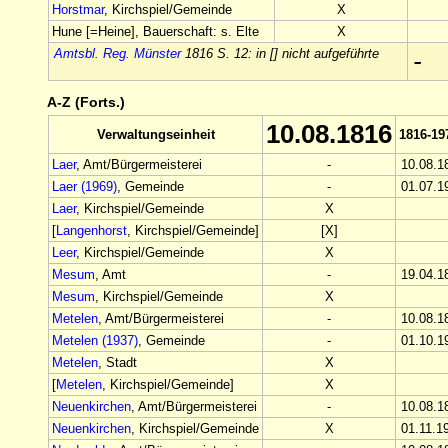
Horstmar
, Kirchspiel/Gemeinde
X
Hune [=Heine], Bauerschaft: s. Elte
X
Amtsbl. Reg. Münster
1816 S. 12: in [] nicht aufgeführte
-
A-Z (Forts.)
10.08.1816
Verwaltungseinheit
1816-19
Laer
, Amt/Bürgermeisterei
-
10.08.1
Laer (1969)
, Gemeinde
-
01.07.1
Laer
, Kirchspiel/Gemeinde
X
[
Langenhorst
, Kirchspiel/Gemeinde]
[X]
Leer
, Kirchspiel/Gemeinde
X
Mesum
, Amt
-
19.04.1
Mesum
, Kirchspiel/Gemeinde
X
Metelen
, Amt/Bürgermeisterei
-
10.08.1
Metelen (1937)
, Gemeinde
-
01.10.1
Metelen
, Stadt
X
[
Metelen
, Kirchspiel/Gemeinde]
X
Neuenkirchen
, Amt/Bürgermeisterei
-
10.08.1
Neuenkirchen
, Kirchspiel/Gemeinde
X
01.11.1