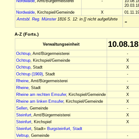
Nordwalde
, Amt/Bürgermeisterei
-
10.08.1
20.03.1
Nordwalde
, Kirchspiel/Gemeinde
X
01.11.1
Amtsbl. Reg. Münster
1816 S. 12: in [] nicht aufgeführte
-
A-Z (Forts.)
10.08.1
Verwaltungseinheit
Ochtrup
, Amt/Bürgermeisterei
-
Ochtrup
, Kirchspiel/Gemeinde
X
Ochtrup
, Stadt
X
Ochtrup (1969)
, Stadt
-
Rheine
, Amt/Bürgermeisterei
-
Rheine
, Stadt
X
Rheine am rechten Emsufer
, Kirchspiel/Gemeinde
X
Rheine am linken Emsufer
, Kirchspiel/Gemeinde
X
Sellen
, Gemeinde
-
Steinfurt
, Amt/Bürgermeisterei
X
Steinfurt
, Kirchspiel
X
Steinfurt
, Stadt=
Burgsteinfurt, Stadt
Veltrup
, Gemeinde
-