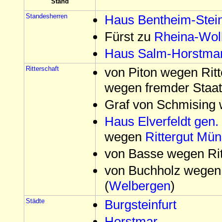
Stand
Standesherren
Haus Bentheim-Stein
Fürst zu
Rheina-Wol
Haus Salm-Horstma
Ritterschaft
von Piton wegen Ritt
wegen fremder Staat
Graf von Schmising w
Haus Elverfeldt gen
wegen
Rittergut Mün
von Basse wegen Rit
von Buchholz wegen 
(
Welbergen
)
Städte
Burgsteinfurt
Horstmar