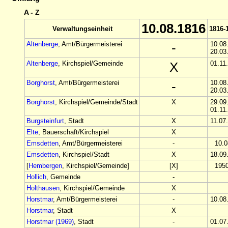
A - Z
10.08.1816
Verwaltungseinheit
1816-
Altenberge
, Amt/Bürgermeisterei
-
10.08
20.03
Altenberge
, Kirchspiel/Gemeinde
X
01.11
Borghorst
, Amt/Bürgermeisterei
-
10.08
20.03
Borghorst
, Kirchspiel/Gemeinde/Stadt
X
29.09
01.11
Burgsteinfurt
, Stadt
X
11.07
Elte
, Bauerschaft/Kirchspiel
X
Emsdetten
, Amt/Bürgermeisterei
-
10.0
Emsdetten
, Kirchspiel/Stadt
X
18.09
[
Hembergen
, Kirchspiel/Gemeinde]
[X]
1950
Hollich
, Gemeinde
-
Holthausen
, Kirchspiel/Gemeinde
X
Horstmar
, Amt/Bürgermeisterei
-
10.08
Horstmar
, Stadt
X
Horstmar (1969)
, Stadt
-
01.07