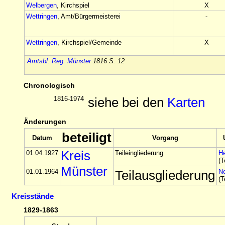
Welbergen
, Kirchspiel
X
Wettringen
, Amt/Bürgermeisterei
-
Wettringen
, Kirchspiel/Gemeinde
X
Amtsbl. Reg. Münster
1816 S. 12
Chronologisch
1816-1974
siehe bei den
Karten
Änderungen
beteiligt
Datum
Vorgang
Kreis
01.04.1927
Teileingliederung
H
(T
Münster
01.01.1964
Teilausgliederung
N
(T
Kreisstände
1829-1863