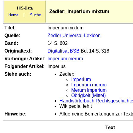
HIS-Data
Zedler: Imperium mixtum
Home
|
Suche
Titel:
Imperium mixtum
Quelle:
Zedler Universal-Lexicon
Band:
14 S. 602
Originaltext:
Digitalisat BSB
Bd. 14 S. 318
Vorheriger Artikel:
Imperium merum
Folgender Artikel:
Imperius
Siehe auch:
Zedler:
Imperium
Imperium merum
Merum Imperium
Obrigkeit (Mittel)
Handwörterbuch Rechtsgeschicht
Wikipedia: fehlt
Hinweise:
Allgemeine Bemerkungen zur Text
Text