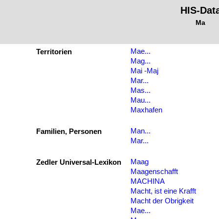
HIS-Dat
Ma
Mae...
Territorien
Mag...
Mai -Maj
Mar...
Mas...
Mau...
Maxhafen
Man...
Familien, Personen
Mar...
Maag
Zedler Universal-Lexikon
Maagenschafft
MACHINA
Macht, ist eine Krafft
Macht der Obrigkeit
Mae...