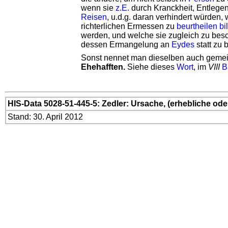
wenn sie
z.E.
durch Kranckheit, Entlegen
Reisen
, u.d.g. daran verhindert würden
richterlichen Ermessen zu
beurtheilen
bil
werden, und welche sie zugleich zu bes
dessen Ermangelung an
Eydes
statt zu 
Sonst nennet man dieselben auch gemei
Ehehafften.
Siehe dieses
Wort
, im
VIII
B
HIS-Data 5028-51-445-5: Zedler: Ursache, (erhebliche od
Stand: 30. April 2012