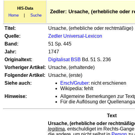
HIS-Data
Zedler: Ursache, (erhebliche oder 
Home
|
Suche
Titel:
Ursache, (erhebliche oder rechtmäßige)
Quelle:
Zedler Universal-Lexicon
Band:
51 Sp. 445
Jahr:
1747
Originaltext:
Digitalisat BSB
Bd. 51 S. 236
Vorheriger Artikel:
Ursache, (erhaltende)
Folgender Artikel:
Ursache, (erste)
Siehe auch:
Ersch/Gruber
: nicht erschienen
Wikipedia: fehlt
Hinweise:
Allgemeine Bemerkungen zur Text
Für die Auflösung der Quellenang
Text
Ursache, (erhebliche oder rechtmäßig
legitima
,
entschuldiget im Rechts-Gange 
die andere, um nicht selbst in
Person
zu 