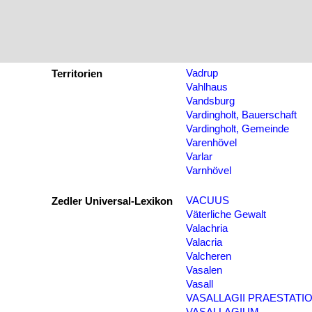
Vadrup
Territorien
Vahlhaus
Vandsburg
Vardingholt, Bauerschaft
Vardingholt, Gemeinde
Varenhövel
Varlar
Varnhövel
VACUUS
Zedler Universal-Lexikon
Väterliche Gewalt
Valachria
Valacria
Valcheren
Vasalen
Vasall
VASALLAGII PRAESTATI
VASALLAGIUM