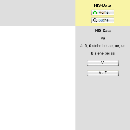
HIS-Data
HIS-Data
Va
ä, ö, ü siehe bei ae, oe, ue
ß siehe bei ss
V
A - Z