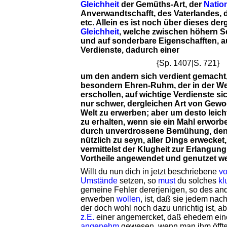
Gleichheit
der Gemüths-Art, der
Natio
Anverwandtschafft, des Vaterlandes, 
etc. Allein es ist noch über dieses de
Gleichheit
, welche zwischen höhern Se
und auf sonderbare Eigenschafften, a
Verdienste, dadurch einer
{Sp. 1407|S. 721}
um den andern sich verdient gemacht,
besondern Ehren-Ruhm, der in der We
erschollen, auf wichtige Verdienste si
nur schwer, dergleichen Art von Gewo
Welt zu erwerben; aber um desto leicht
zu erhalten, wenn sie ein Mahl erworb
durch unverdrossene Bemühung, den
nützlich zu seyn, aller Dings erwecke
vermittelst der Klugheit zur Erlangung
Vortheile angewendet und genutzet w
Willt du nun dich in jetzt beschriebene
vo
Umstände
setzen, so
must
du solches
kl
gemeine Fehler dererjenigen, so des an
erwerben
wollen
, ist, daß sie jedem na
der doch wohl noch dazu unrichtig ist, 
z.E.
einer angemercket, daß ehedem ei
angenehm
gewesen, wenn man ihm öffte