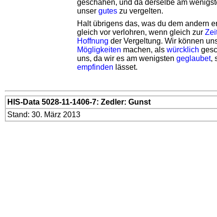
geschähen, und da derselbe am wenigs
unser
gutes
zu vergelten.
Halt übrigens das, was du dem andern er
gleich vor verlohren, wenn gleich zur
Zei
Hoffnung
der Vergeltung. Wir können uns 
Mögligkeiten
machen, als
würcklich
gesc
uns, da wir es am wenigsten
geglaubet
,
empfinden
lässet.
HIS-Data 5028-11-1406-7: Zedler: Gunst
Stand: 30. März 2013