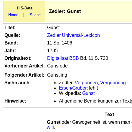
HIS-Data
Zedler: Gunst
Home
|
Suche
Titel:
Gunst
Quelle:
Zedler Universal-Lexicon
Band:
11 Sp. 1406
Jahr:
1735
Originaltext:
Digitalisat BSB
Bd. 11 S. 720
Vorheriger Artikel:
Gunsrode
Folgender Artikel:
Gunstling
Siehe auch:
Zedler:
Vergönnen, Vergönnung
Ersch/Gruber
: fehlt
Wikipedia:
Gunst
Hinweise:
Allgemeine Bemerkungen zur Text
Text
Gunst
oder Gewogenheit ist, wenn man
will
.