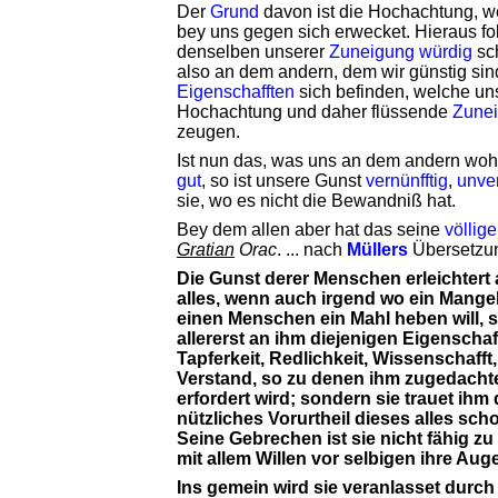
Der
Grund
davon ist die Hochachtung, w
bey uns gegen sich erwecket. Hieraus fol
denselben unserer
Zuneigung
würdig
sc
also an dem andern, dem wir günstig sin
Eigenschafften
sich befinden, welche uns
Hochachtung und daher flüssende
Zune
zeugen.
Ist nun das, was uns an dem andern wohl
gut
, so ist unsere Gunst
vernünfftig
,
unver
sie, wo es nicht die Bewandniß hat.
Bey dem allen aber hat das seine
völlige
Gratian
Orac
. ... nach
Müllers
Übersetzu
Die Gunst derer Menschen erleichtert a
alles, wenn auch irgend wo ein Mangel
einen Menschen ein Mahl heben will, s
allererst an ihm diejenigen Eigenschaf
Tapferkeit, Redlichkeit, Wissenschafft
Verstand, so zu denen ihm zugedacht
erfordert wird; sondern sie trauet ihm
nützliches Vorurtheil dieses alles sch
Seine Gebrechen ist sie nicht fähig zu 
mit allem Willen vor selbigen ihre Aug
Ins gemein wird sie veranlasset durch 