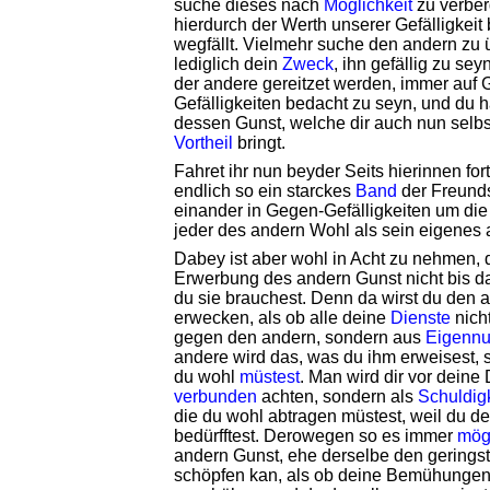
suche dieses nach
Möglichkeit
zu verber
hierdurch der Werth unserer Gefälligkei
wegfällt. Vielmehr suche den andern zu
lediglich dein
Zweck
, ihn gefällig zu sey
der andere gereitzet werden, immer auf
Gefälligkeiten bedacht zu seyn, und du 
dessen Gunst, welche dir auch nun selb
Vortheil
bringt.
Fahret ihr nun beyder Seits hierinnen for
endlich so ein starckes
Band
der Freundsc
einander in Gegen-Gefälligkeiten um di
jeder des andern Wohl als sein eigenes 
Dabey ist aber wohl in Acht zu nehmen, 
Erwerbung des andern Gunst nicht bis d
du sie brauchest. Denn da wirst du den 
erwecken, als ob alle deine
Dienste
nich
gegen den andern, sondern aus
Eigennu
andere wird das, was du ihm erweisest, 
du wohl
müstest
. Man wird dir vor deine 
verbunden
achten, sondern als
Schuldig
die du wohl abtragen müstest, weil du d
bedürfftest. Derowegen so es immer
mög
andern Gunst, ehe derselbe den gerings
schöpfen kan, als ob deine Bemühungen