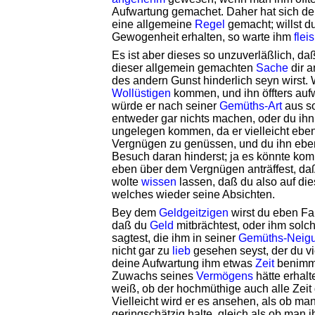
Aufwartung gemachet. Daher hat sich de
eine allgemeine
Regel
gemacht; willst d
Gewogenheit erhalten, so warte ihm
fleis
Es ist aber dieses so unzuverläßlich, da
dieser allgemein gemachten
Sache
dir a
des andern Gunst hinderlich seyn wirst.
Wollüstigen
kommen, und ihn öffters auf
würde er nach seiner
Gemüths-Art
aus s
entweder gar nichts machen, oder du ih
ungelegen kommen, da er vielleicht ebe
Vergnügen zu genüssen, und du ihn ebe
Besuch daran hinderst; ja es könnte ko
eben über dem Vergnügen anträffest, da
wolte
wissen
lassen, daß du also auf die
welches wieder seine Absichten.
Bey dem
Geldgeitzigen
wirst du eben Fal
daß du
Geld
mitbrächtest, oder ihm solc
sagtest, die ihm in seiner
Gemüths-Neig
nicht gar zu
lieb
gesehen seyst, der du v
deine Aufwartung ihm etwas
Zeit
benimms
Zuwachs seines
Vermögens
hätte erhal
weiß, ob der hochmüthige auch alle Zeit
Vielleicht wird er es ansehen, als ob man
geringschätzig halte, gleich als ob man 