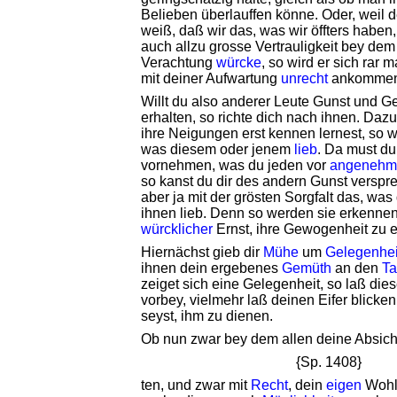
Belieben überlauffen könne. Oder, weil
weiß, daß wir das, was wir öffters haben
auch allzu grosse Vertrauligkeit bey de
Verachtung
würcke
, so wird er sich rar 
mit deiner Aufwartung
unrecht
ankommen
Willt du also anderer Leute Gunst und 
erhalten, so richte dich nach ihnen. Dazu
ihre Neigungen erst kennen lernest, so wi
was diesem oder jenem
lieb
. Da must du
vornehmen, was du jeden vor
angenehm
so kanst du dir des andern Gunst versp
aber ja mit der grösten Sorgfalt das, was
ihnen lieb. Denn so werden sie erkennen
würcklicher
Ernst, ihre Gewogenheit zu er
Hiernächst gieb dir
Mühe
um
Gelegenhei
ihnen dein ergebenes
Gemüth
an den
T
zeiget sich eine Gelegenheit, so laß dies
vorbey, vielmehr laß deinen Eifer blicken,
seyst, ihm zu dienen.
Ob nun zwar bey dem allen deine Absich
{Sp. 1408}
ten, und zwar mit
Recht
, dein
eigen
Wohl 