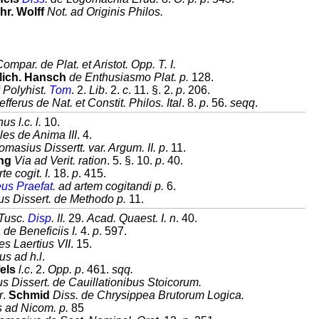
hr. Wolff
Not. ad Originis Philos.
.
mpar. de Plat. et Aristot. Opp. T. I.
 Mich. Hansch
de Enthusiasmo Plat. p.
128.
Polyhist.
Tom
. 2.
Lib
. 2.
c
. 11. §. 2.
p
. 206.
fferus de Nat. et Constit. Philos. Ital
. 8.
p
. 56.
seqq
.
us l.c. l.
10.
les de Anima III
. 4.
omasius Dissertt. var. Argum. II. p
. 11.
ng
Via ad Verit. ration
. 5. §. 10.
p
. 40.
te cogit. I.
18.
p
. 415.
eus
Praefat
. ad artem cogitandi p.
6.
us Dissert. de Methodo p.
11.
 Tusc.
Disp
. II.
29.
Acad. Quaest. I. n
. 40.
de Beneficiis I.
4.
p
. 597.
s Laertius VII
. 15.
s ad h.l
.
els
l.c
. 2.
Opp. p
. 461.
sqq.
us Dissert. de Cauillationibus Stoicorum.
r
.
Schmid
Diss. de Chrysippea Brutorum Logica.
 ad Nicom. p.
85