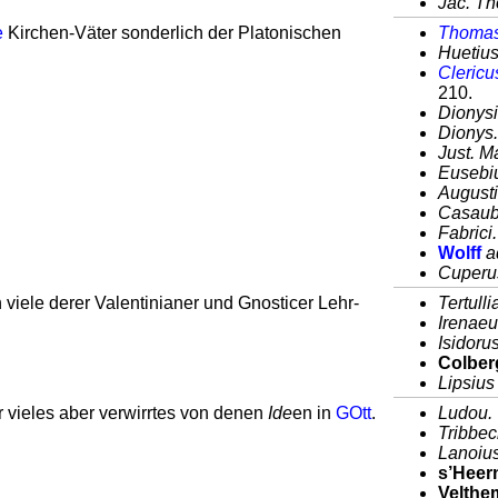
Jac. Th
e
Kirchen-Väter sonderlich der Platonischen
Thomas
Huetius
Clericu
210.
Dionysi
Dionys.
Just. M
Eusebiu
Augusti
Casaubo
Fabrici
Wolff
a
Cuperus
n viele derer Valentinianer und Gnosticer Lehr-
Tertull
Irenaeu
Isidorus
Colber
Lipsius 
 vieles aber verwirrtes von denen
Ide
en in
GOtt
.
Ludou. 
Tribbec
Lanoius 
s’Heer
Velthe