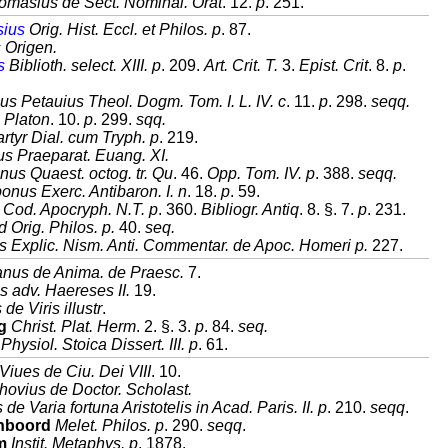
omasius de Sect. Nominal. Orat
. 12.
p
. 251.
ius
Orig. Hist. Eccl. et Philos. p
. 87.
 Origen.
s
Biblioth. select. XIII. p
. 209.
Art. Crit. T.
3.
Epist. Crit
. 8.
p
.
us Petauius Theol. Dogm. Tom. I. L. IV. c
. 11.
p
. 298.
seqq.
 Platon
. 10.
p
. 299.
sqq.
artyr Dial. cum Tryph. p
. 219.
s Praeparat. Euang. XI.
nus Quaest. octog. tr. Qu
. 46.
Opp. Tom. IV. p
. 388.
seqq.
nus Exerc. Antibaron. I. n
. 18.
p
. 59.
. Cod. Apocryph. N.T. p
. 360.
Bibliogr. Antiq
. 8. §. 7.
p
. 231.
d Orig. Philos. p.
40.
seq.
 Explic. Nism. Anti. Commentar. de Apoc. Homeri p.
227.
ianus de Anima. de Praesc.
7.
s adv. Haereses II.
19.
 de Viris illustr
.
g
Christ. Plat. Herm
. 2. §. 3.
p
. 84.
seq.
Physiol. Stoica Dissert. III. p
. 61.
Viues de Ciu. Dei VIII
. 10.
hovius de Doctor. Scholast.
de Varia fortuna Aristotelis in Acad. Paris. II. p
. 210.
seqq
.
nboord
Melet. Philos. p
. 290.
seqq
.
m
Instit. Metaphys. p
. 1878.