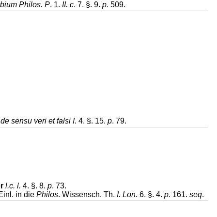
bium Philos. P
. 1.
II. c
. 7. §. 9.
p
. 509.
de sensu veri et falsi I
. 4. §. 15.
p
. 79.
er
l.c. l.
4. §. 8.
p
. 73.
inl. in die
Philos
. Wissensch. Th.
I. Lon.
6. §. 4.
p
. 161.
seq
.