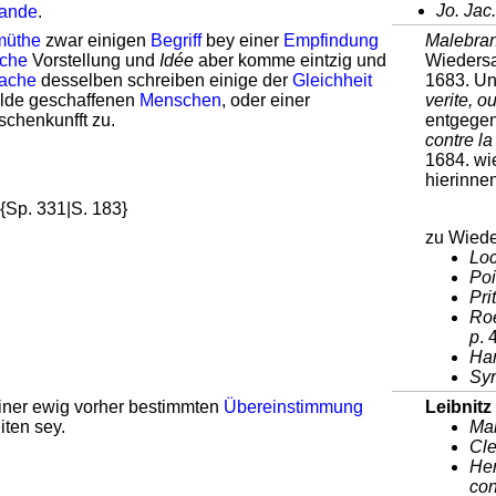
Jo. Jac.
tande
.
üthe
zwar einigen
Begriff
bey einer
Empfindung
Malebranc
iche
Vorstellung und
Idée
aber komme eintzig und
Wieders
ache
desselben schreiben einige der
Gleichheit
1683. Un
lde geschaffenen
Menschen
, oder einer
verite, o
schenkunfft zu.
entgegen
contre l
1684. w
hierinne
{Sp. 331|S. 183}
zu Wied
Loc
Poi
Pri
Roe
p
. 
Han
Syrb
iner ewig vorher bestimmten
Übereinstimmung
Leibnitz
iten sey.
Mal
Cle
Her
con