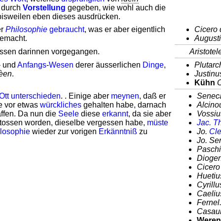
durch
Vorstellung
gegeben, wie wohl auch die
 bisweilen eben dieses ausdrücken.
er
Philosophie
gebraucht
, was er aber eigentlich
Cicero 
sgemacht.
Augusti
ssen darinnen vorgegangen.
Aristote
- und
Anfangs
-
Wesen
derer äusserlichen
Dinge
,
Plutarc
èen
.
Justinus
Kühn
O
Ott
unterschieden
. . Einige aber
meynen
, daß er
Senec
ie vor etwas
würckliches
gehalten habe, darnach
Alcino
ffen. Da nun die
Seele
diese
erkannt
, da sie aber
Vossiu
tossen worden, dieselbe vergessen habe,
müste
Jac. 
losophie
wieder zur vorigen
Erkänntniß
zu
Jo.
Cle
Jo. Se
Paschiu
Diogen
Cicero 
Huetius
Cyrill
Caeliu
Fernel
Casaub
Weren