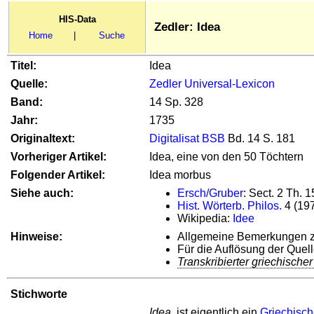
HIS-Data
Zedler: Idea
Home
|
Suche
Titel:
Idea
Quelle:
Zedler Universal-Lexicon
Band:
14 Sp. 328
Jahr:
1735
Originaltext:
Digitalisat BSB
Bd. 14 S. 181
Vorheriger Artikel:
Idea, eine von den 50 Töchtern
Folgender Artikel:
Idea morbus
Siehe auch:
Ersch/Gruber
: Sect. 2 Th. 
Hist. Wörterb. Philos.
4 (197
Wikipedia:
Idee
Hinweise:
Allgemeine Bemerkungen zu
Für die Auflösung der Que
Transkribierter griechischer
Stichworte
Idea,
ist eigentlich ein
Griechisc