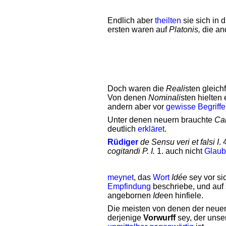
Endlich aber
theilten
sie sich in 
ersten waren auf
Platonis,
die an
Doch waren die
Reali
sten gleichf
Von denen
Nominali
sten hielten
andern aber vor
gewisse
Begriffe
Unter denen neuern brauchte
Car
deutlich
erkläret
.
Rüdiger
de Sensu veri et falsi I
. 
cogitandi P. I.
1. auch nicht
Glau
meynet
, das
Wort
Idée
sey vor si
Empfindung
beschriebe, und auf
angebornen
Ide
en hinfiele.
Die meisten von denen der neue
derjenige
Vorwurff
sey, der uns