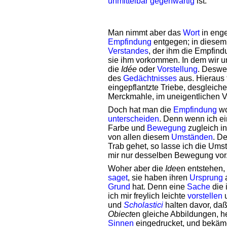
unmittelbar
gegenwärtig
ist.
Man nimmt aber das
Wort
in enge
Empfindung
entgegen; in diesem
Verstandes
, der ihm die Empfin
sie ihm vorkommen. In dem wir 
die
Idée
oder
Vorstellung
. Deswe
des
Gedächtnisses
aus. Hieraus 
eingepflantzte Triebe, desgleich
Merckmahle, im uneigentlichen 
Doch hat man die
Empfindung
wo
unterscheiden
. Denn wenn ich ei
Farbe und
Bewegung
zugleich i
von allen diesem
Umständen
. D
Trab gehet, so lasse ich die Ums
mir nur desselben Bewegung vor
Woher aber die
Ide
en entstehen,
saget
, sie haben ihren
Ursprung
Grund
hat. Denn eine
Sache
die 
ich mir freylich leichte
vorstellen
und
Scholastici
halten davor, da
Obiect
en gleiche Abbildungen, h
Sinnen
eingedrucket, und bekäm