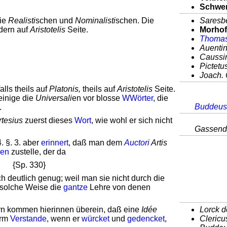
Schwer
die
Realisti
schen und
Nominalisti
schen. Die
Saresbe
dern auf
Aristotelis
Seite.
Morhof
Thomas
Auentin
Caussin
Pictetus
Joach. 
alls theils auf
Platonis,
theils auf
Aristotelis
Seite.
 einige die
Universali
en vor blosse
WWörter
, die
Buddeus
.
tesius
zuerst dieses
Wort
, wie wohl er sich nicht
Gassendu
4. §. 3. aber
erinnert
, daß man dem
Auctori
Artis
ben
zustelle, der da
{Sp. 330}
ch deutlich genug; weil man sie nicht durch die
 solche Weise die
gantze
Lehre von denen
rn kommen hierinnen überein, daß eine
Idée
Lorck d
erm
Verstande
, wenn er
würcket
und
gedencket
,
Clericus