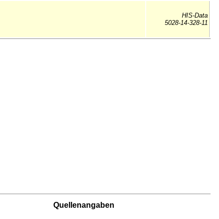
HIS-Data
5028-14-328-11
Quellenangaben