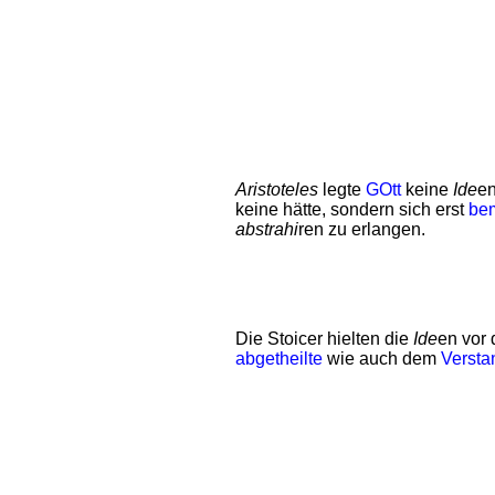
Aristoteles
legte
GOtt
keine
Ide
en
keine hätte, sondern sich erst
be
abstrahi
ren zu erlangen.
Die Stoicer hielten die
Ide
en vor
abgetheilte
wie auch dem
Versta