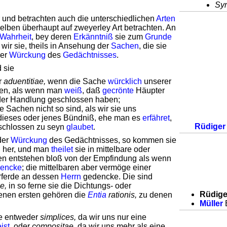
Syr
und betrachten auch die unterschiedlichen
Arten
selben überhaupt auf zweyerley Art betrachten. An
Wahrheit
, bey deren
Erkänntniß
sie zum
Grunde
 wir sie, theils in Ansehung der
Sachen
, die sie
rer
Würckung
des
Gedächtnisses
.
 sie
r
aduentitiae,
wenn die Sache
würcklich
unserer
en, als wenn man
weiß
, daß
gecrönte
Häupter
der Handlung geschlossen haben;
 Sachen nicht so sind, als wir sie uns
 dieses oder jenes Bündniß, ehe man es
erfähret
,
Rüdiger
chlossen zu seyn
glaubet
.
der
Würckung
des Gedächtnisses, so kommen sie
g
her, und man
theilet
sie in mittelbare oder
ren entstehen bloß von der Empfindung als wenn
encke
; die mittelbaren aber vermöge einer
ferde an dessen
Herrn
gedencke. Die sind
e,
in so ferne sie die Dichtungs- oder
Rüdig
nen ersten gehören die
Entia
rationis,
zu denen
Müller
E
ie entweder
simplices,
da wir uns nur eine
ist
, oder
compositae,
da wir uns mehr als eine