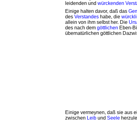
leidenden und
würckenden
Vers
Einige halten davor, daß das
Gem
des
Verstandes
habe, die
würckl
allein von ihm selbst her. Die
Urs
des nach dem
göttlichen
Eben-Bi
übernatürlichen göttlichen Dazwi
Einige vermeynen, daß sie aus e
zwischen
Leib
und
Seele
herzule