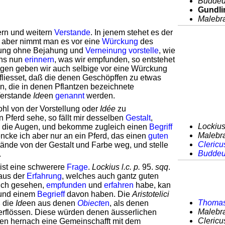
Buddeus
Gundli
Malebra
rn und weitern
Verstande
. In jenem stehet es der
 aber nimmt man es vor eine
Würckung
des
dung ohne Bejahung und
Verneinung
vorstelle
, wie
uns nun
erinnern
, was wir empfunden, so entstehet
gen geben wir auch selbige vor eine Würckung
fliesset, daß die denen Geschöpffen zu etwas
en, die in denen Pflantzen bezeichnete
Verstande
Ide
en
genannt
werden.
hl von der Vorstellung oder
Idée
zu
n Pferd sehe, so fällt mir desselben
Gestalt
,
Lockius 
n die Augen, und bekomme zugleich einen
Begriff
Malebran
encke ich aber nur an ein Pferd, das einen
guten
Clericu
tände von der Gestalt und Farbe weg, und stelle
Budde
.
 ist eine schwerere
Frage
.
Lockius l.c. p.
95.
sqq
.
aus der
Erfahrung
, welches auch gantz guten
ich gesehen,
empfunden
und
erfahren
habe, kan
und einem
Begrieff
davon haben. Die
Aristotelici
Thomas
ß die
Ide
en aus denen
Obiect
en
, als denen
Malebran
erflössen. Diese würden denen äusserlichen
Clericu
en hernach eine Gemeinschafft mit dem