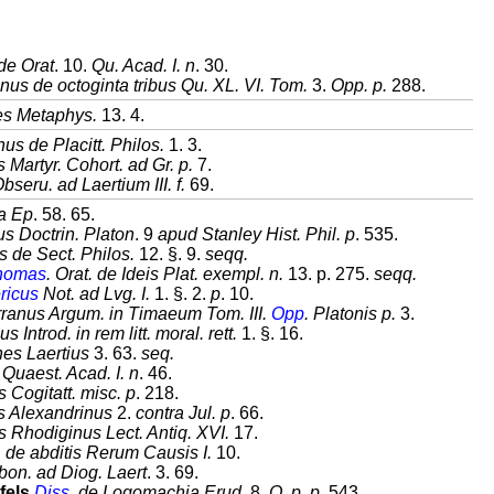
de Orat
. 10.
Qu. Acad. I. n
. 30.
nus de octoginta tribus Qu. XL. VI. Tom.
3.
Opp. p.
288.
les Metaphys.
13. 4.
hus de Placitt. Philos.
1. 3.
 Martyr. Cohort. ad Gr. p.
7.
bseru. ad Laertium III. f.
69.
a Ep
. 58. 65.
us Doctrin. Platon
. 9
apud Stanley Hist. Phil. p
. 535.
s de Sect. Philos.
12. §. 9.
seqq.
Thomas
. Orat. de Ideis Plat. exempl. n.
13. p. 275.
seqq.
ricus
Not. ad Lvg. I.
1. §. 2.
p
. 10.
rranus Argum. in Timaeum Tom. III.
Opp
. Platonis p.
3.
s Introd. in rem litt. moral. rett.
1. §. 16.
es Laertius
3. 63.
seq.
Quaest. Acad. I. n
. 46.
 Cogitatt. misc. p
. 218.
us Alexandrinus
2.
contra Jul. p
. 66.
s Rhodiginus Lect. Antiq. XVI.
17.
. de abditis Rerum Causis I.
10.
on. ad Diog. Laert
. 3. 69.
fels
Diss
. de Logomachia Erud.
8.
O. p. p
. 543.