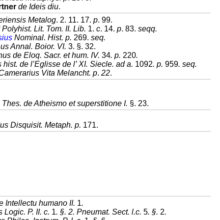
tner
de Ideis diu
.
riensis Metalog
. 2. 11. 17.
p
. 99.
Polyhist. Lit. Tom. II. Lib.
1.
c
. 14.
p
. 83.
seqq.
ius
Nominal. Hist. p.
269.
seq.
us Annal. Boior. VI.
3. §. 32.
us de Eloq. Sacr. et hum. IV.
34
. p.
220
.
 hist. de l’Eglisse de l’ XI. Siecle. ad a.
1092
. p.
959
. seq.
Camerarius Vita Melancht. p
.
22
.
Thes. de Atheismo et superstitione I.
§. 23.
s Disquisit. Metaph. p.
171.
e Intellectu humano II.
1
.
 Logic. P. II. c.
1
. §. 2. Pneumat. Sect. l.c.
5
. §.
2
.