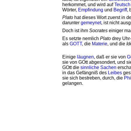
herkommet, und wird auf
Teutsch
Wörter,
Empfindung
und
Begriff
,
Plato
hat dieses Wort zuerst in d
darunter
gemeynet
, ist nicht au
Doch ist ihm
Socrates
einiger ma
Es setzte nemlich
Plato
drey Uhr
als
GOTT
, die
Materie
, und die
Id
Einige
läugnen
, daß er sie von
G
sie von GOtt abgesondert, und s
GOtt die
sinnliche
Sachen
erscha
in das Gefängniß des
Leibes
ges
sie sich bestreben, durch, die
Phi
gelangen.