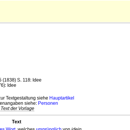
15 (1838) S. 118: Idee
6): Idee
r Textgestaltung siehe
Hauptartikel
llenangaben siehe:
Personen
 Text der Vorlage
Text
hes
Wort
, welches
ursprünglich
von
idein