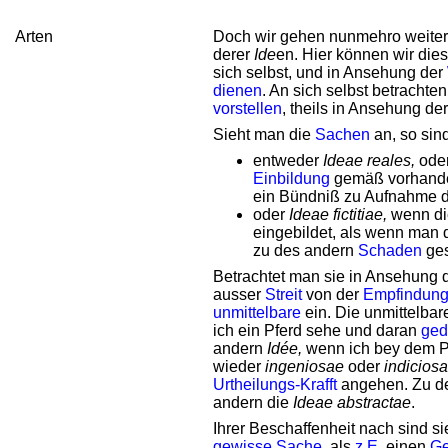
Arten
Doch wir gehen nunmehro weiter 
derer
Ide
en. Hier können wir die
sich selbst, und in Ansehung der
dienen
. An sich selbst betrachten
vorstellen
, theils in Ansehung de
Sieht man die
Sachen
an, so sind
entweder
Ideae reales,
ode
Einbildung
gemäß vorhand
ein Bündniß zu Aufnahme 
oder
Ideae fictitiae,
wenn die
eingebildet, als wenn man
zu des andern
Schaden
ges
Betrachtet man sie in Ansehung 
ausser
Streit
von der
Empfindun
unmittelbare
ein. Die unmittelba
ich ein Pferd sehe und daran
ged
andern
Idée,
wenn ich bey dem P
wieder
ingeniosae
oder
indiciosa
Urtheilungs-Krafft
angehen. Zu de
andern die
Ideae abstractae
.
Ihrer Beschaffenheit nach sind s
gewisse
Sache
, als
z.E.
einen
Ge