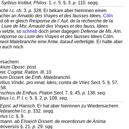
 Syrbius Institut. Philos
. 1.
c
. 5. §. 3.
p
. 110.
seqq
.
he l.c. ch.
3.
p
. 328. Er bekam aber hierinnen einen
acher an
Arnaldo des Vrayes et des fausses Idees.
Cöln
d ob er gleich
Response de l‘ Aut. de la recherche de la
u Liure de Msr. Arnauld des Vrayes et des fauss. Idees
 setzte, so
schrieb
doch jener dagegen
Defense de Ms. Arn.
a reponse ou Liure des Vrayes et des fausses Idees
Cöln.
iewol
Malebranche
eine Antw. darauf verfertigte. Er hatte aber
n auch noch
ersachern
kium Opusc. post.
ret. Cogitat. Ration. III
. 10
tium Dissert. de Enth. Malebranchii.
llius Vindic. pro innat. Ideis, contra de Vries Sect
. 5. §. 57.
458.
schius de Enthus. Platon Sect
. 7. §. 45.
p
. 138.
seq.
ius l.c. P. I. c
. 5. §. 2.
p
. 108.
seq
.
Epist. ad Hansch.
Er hat aber hierinnen zu Wiedersachern
ebranche l.c. p
. 332.
seqq.
rius l.c.
§. 9.
mann. ab Elswich Dissert. de recentiorum de Anima
troversiis
§. 21.
p
. 29.
sqq.