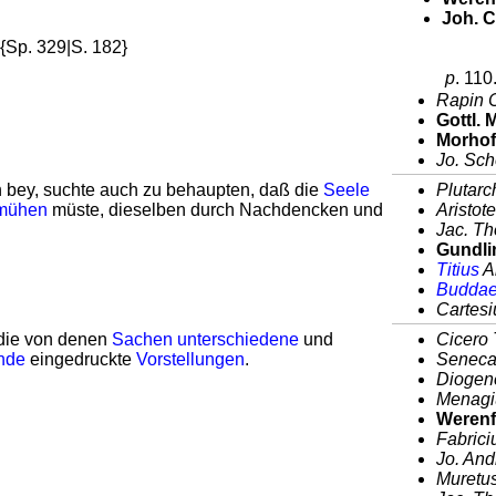
Joh. C
{Sp. 329|S. 182}
p
. 110
Rapin Co
Gottl.
Morhof
Jo. Sche
 bey, suchte auch zu behaupten, daß die
Seele
Plutarch
mühen
müste, dieselben durch Nachdencken und
Aristote
Jac. Th
Gundli
Titius
Ar
Budda
Cartesi
 die von denen
Sachen
unterschiedene
und
Cicero
nde
eingedruckte
Vorstellungen
.
Seneca 
Diogene
Menagiu
Werenf
Fabrici
Jo. And
Muretus