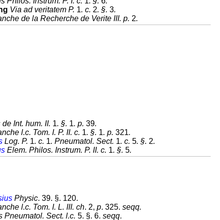
 Philos. Instrum. P. I. c.
1
. §.
6
.
ng
Via ad veritatem P.
1
. c.
2
. §.
3
.
nche de la Recherche de Verite III. p.
2
.
de Int. hum. II.
1
. §.
1
. p.
39
.
che l.c. Tom. I. P. II. c.
1
. §.
1
. p.
321
.
s
Log. P.
1
. c.
1
. Pneumatol. Sect.
1
. c.
5
. §.
2
.
us
Elem. Philos. Instrum. P. II. c.
1
. §.
5
.
ius
Physic
. 39. §. 120.
che l.c. Tom. I. L. III. ch
. 2,
p
. 325.
seqq.
s Pneumatol. Sect. l.c.
5. §. 6.
seqq
.